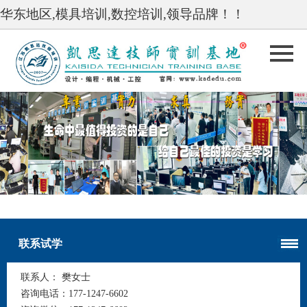
华东地区,模具培训,数控培训,领导品牌！！
undefined
undefined
联系试学
联系人：
樊女士
咨询电话：
177-1247-6602