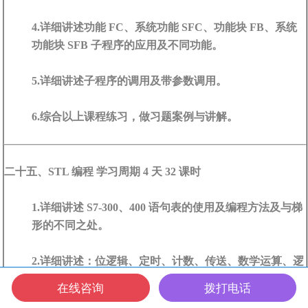
4.详细讲述功能 FC、系统功能 SFC、功能块 FB、系统
功能块 SFB 子程序的应用及不同功能。
5.详细讲述子程序的调用及带参数调用。
6.综合以上课程练习，做习题案例与讲解。
二十五、STL 编程 学习周期 4 天 32 课时
1.详细讲述 S7-300、400 语句表的使用及编程方法及与梯
形的不同之处。
2.详细讲述：位逻辑、定时、计数、传送、数学运算、逻
辑运算、转换指令、移位指令、程序控制指令在指令表
在线咨询
拨打电话
中的应用及方法。
电话
QQ
微信