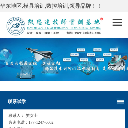
华东地区,模具培训,数控培训,领导品牌！！
undefined
undefined
联系试学
联系人：
樊女士
咨询电话：
177-1247-6602