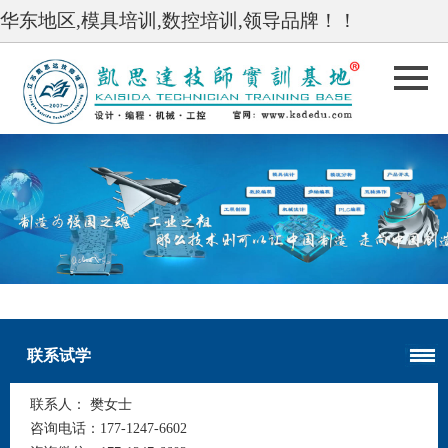
华东地区,模具培训,数控培训,领导品牌！！
undefined
undefined
联系试学
联系人：
樊女士
咨询电话：
177-1247-6602