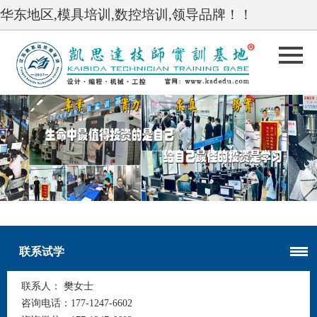
华东地区,模具培训,数控培训,领导品牌！！
undefined
undefined
联系试学
联系人：
樊女士
咨询电话：
177-1247-6602