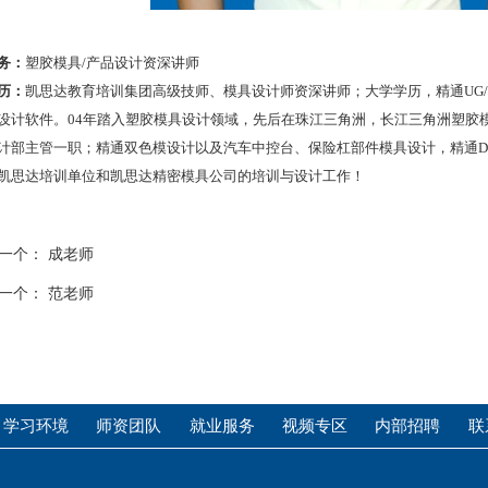
务：
塑胶模具/产品设计资深讲师
历：
凯思达教育培训集团高级技师、模具设计师资深讲师；大学学历，精通UG/NX、
设计软件。04年踏入塑胶模具设计领域，先后在珠江三角洲，长江三角洲塑胶
计部主管一职；精通双色模设计以及汽车中控台、保险杠部件模具设计，精通DM
凯思达培训单位和凯思达精密模具公司的培训与设计工作！
一个：
成老师
一个：
范老师
学习环境
师资团队
就业服务
视频专区
内部招聘
联