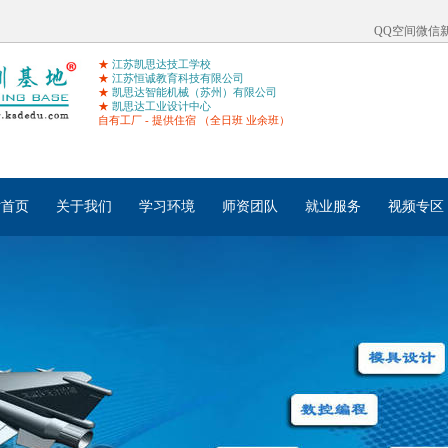
QQ空间
微信
★
江苏凯思达技工学校
★
江苏恒诚教育科技有限公司
★
凯思达智能机械（苏州）有限公司
★
凯思达工业设计中心
自有工厂 - 提供住宿 （全日班 业余班）
站首页
关于我们
学习环境
师资团队
就业服务
视频专区