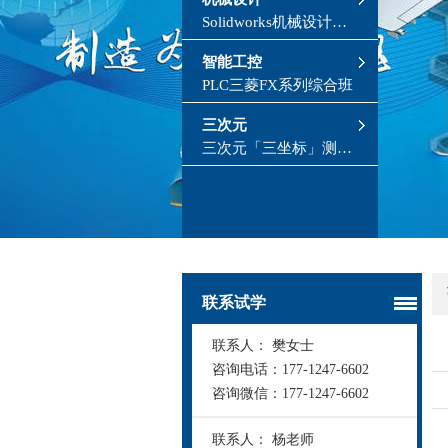
Solidworks机械设计就
业班
智能工控
PLC三菱FX系列综合班
undefined
undefined
三次元
三次元「三坐标」测量
培训
联系试学
联系人：
樊女士
咨询电话：
177-1247-6602
咨询微信：
177-1247-6602
联系人：
杨老师