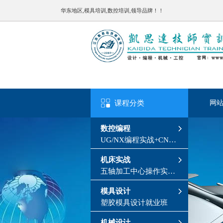
华东地区,模具培训,数控培训,领导品牌！！
课程分类
网
数控编程
UG/NX编程实战+CNC
操机
机床实战
五轴加工中心操作实战
班
模具设计
塑胶模具设计就业班
机械设计