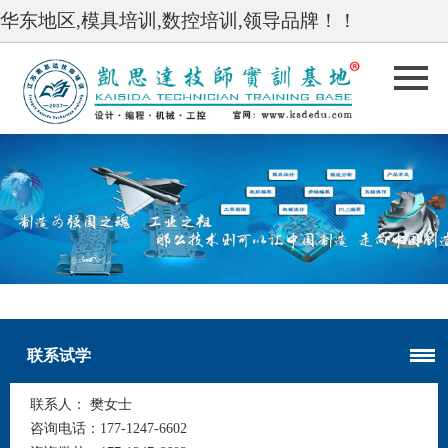
华东地区,模具培训,数控培训,领导品牌！！
undefined
undefined
联系试学
联系人：
樊女士
咨询电话：
177-1247-6602